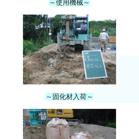
～使用機械～
～固化材入荷～