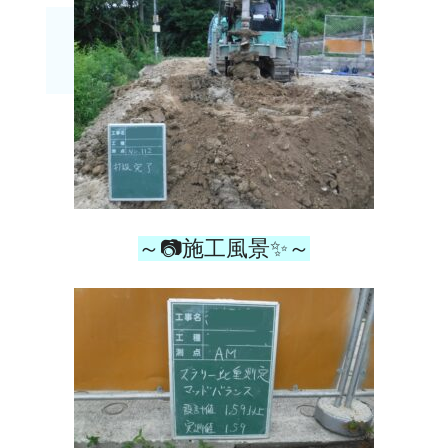
～📷施工風景✨～